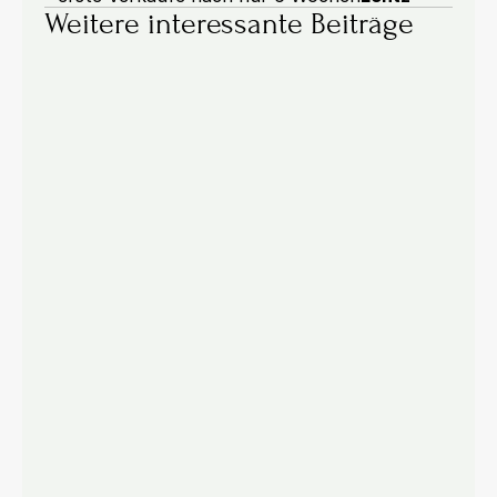
Weitere interessante Beiträge
Preise & Prozesse
31.07.2026
Rahmenverträge im B2B-Shop: 4 
Schritte von der Excel-Liste zum 
digitalen Abruf
Kontraktpreise und Abrufe noch in Excel? Vier 
Schritte, wie Hersteller und Großhändler 