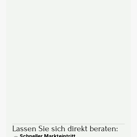
B2B Strategie & Vertrieb
20.07.2026
94 % der Einkäufer nutzen KI: B2B-
Vertrieb neu denken
94 % der B2B-Einkäufer recherchieren mit KI-
Tools. Vier Antworten, wie Hersteller und 
Großhändler ihren Vertrieb jetzt anpassen.
6 Min.
Holger Lentz
Lassen Sie sich direkt beraten:
Schneller Markteintritt