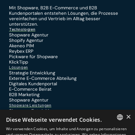
Mit 
Shopware
, 
B2B E-Commerce
 und 
B2B 
Kundenportalen
 entstehen Lösungen, die Prozesse 
vereinfachen und Vertrieb im Alltag besser 
unterstützen.
Technologien
Shopware Agentur
Shopify Agentur
Akeneo PIM
Reybex ERP
Pickware für Shopware
KlickTipp
Lösungen
Strategie Entwicklung
Externe E-Commerce Abteilung
Digitales Kundenportal
E-Commerce Beirat
B2B Marketing
Shopware Agentur
Shopware Leistungen
Shopware Entwicklung
×
Shopware Performance
Diese Webseite verwendet Cookies.
Shopware Migration
Shopware SEO
Wir verwenden Cookies, um Inhalte und Anzeigen zu personalisieren
Shopware Design
GERMAN
und unseren Datenverkehr zu analysieren. Wir geben Informationen