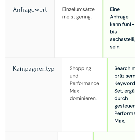
Anfragewert
Einzelumsätze
Eine
meist gering.
Anfrage
kann fünf-
bis
sechsstellig
sein.
Kampagnentyp
Shopping
Search mit
und
präzisem
Performance
Keyword-
Max
Set, ergänz
dominieren.
durch
gesteuerte
Performan
Max.