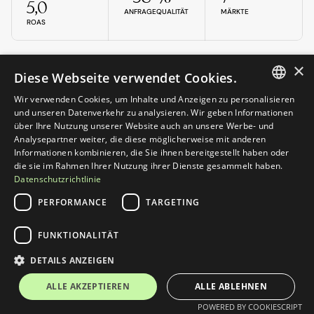
5,0
ANFRAGEQUALITÄT
MÄRKTE
ROAS
×
Diese Webseite verwendet Cookies.
CASE 02 · B2B-INDUSTRIE, TECHNISCHE PRODUKTE
Wir verwenden Cookies, um Inhalte und Anzeigen zu personalisieren
Vom Klick zur qualifizierten 
GERMAN
und unseren Datenverkehr zu analysieren. Wir geben Informationen
über Ihre Nutzung unserer Website auch an unsere Werbe- und
Anfrage.
ENGLISH
Analysepartner weiter, die diese möglicherweise mit anderen
Spezialisierter Anbieter im technischen B2B. 
Informationen kombinieren, die Sie ihnen bereitgestellt haben oder
Begrenztes Suchvolumen, dafür 
die sie im Rahmen Ihrer Nutzung ihrer Dienste gesammelt haben.
hochwertige Anfragen.
Datenschutzrichtlinie
PERFORMANCE
TARGETING
AUSGANGSLAGE
FUNKTIONALITÄT
Anfragen kamen überwiegend aus 
Bestandskontakten. Google Ads liefen ohne 
DETAILS ANZEIGEN
klares Tracking, der Beitrag zu echten Anfragen 
war nicht messbar.
ALLE AKZEPTIEREN
ALLE ABLEHNEN
FOKUS
Conversion-Tracking auf qualifizierte Anfragen, 
POWERED BY COOKIESCRIPT