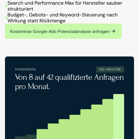
Search und Performance Max für Hersteller sauber 
strukturiert
Budget-, Gebots- und Keyword-Steuerung nach 
Wirkung statt Klickmenge
Kostenlose Google-Ads-Potenzialanalyse anfragen
Unverbindlich.
Ehrlich.
Mit
klarer
Einschätzung,
ob
und
wie
Google
Ads
in
Ihrem
Markt
wirtschaftlich
sinnvoll
eingesetzt
werden
können.
PRAXISBEISPIEL
B2B-INDUSTRIE
Von 8 auf 42 qualifizierte Anfragen 
pro Monat.