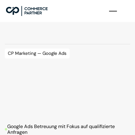
CP Marketing — Google Ads
G
o
o
g
l
e
A
d
s
B
2
B
f
ü
r
H
e
r
s
t
e
l
l
e
r
u
n
d
G
r
o
ß
h
ä
n
d
l
e
r
.
Wir
bringen
Ihre
Anzeigen
dorthin,
wo
Einkäufer,
Beschaffer
und
Entscheider
bereits
nach
Lösungen
suchen.
Mit
sauberer
Kampagnenstruktur,
klarem
Conversion-Tracking
und
einem
Budget,
das
auf
qualifizierte
Anfragen
ausgerichtet
ist
—
nicht
auf
Klicks.
Google Ads Betreuung mit Fokus auf qualifizierte 
Anfragen