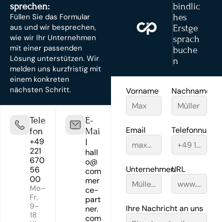
sprechen:
bindlic
hes 
Füllen Sie das Formular 
aus und wir besprechen, 
Erstge
wie wir Ihr Unternehmen 
spräch 
mit einer passenden 
buche
Lösung unterstützen. Wir 
n
melden uns kurzfristig mit 
einem konkreten 
nächsten Schritt.
Vorname
Nachname
Tele
E-
Email
Telefonnumm
fon
Mai
+49 
l
221 
hall
670 
o@
Unternehmen
URL
56 
com
00
mer
Mo–
ce-
Fr, 
part
9–
Ihre Nachricht an uns
ner.
18 
com