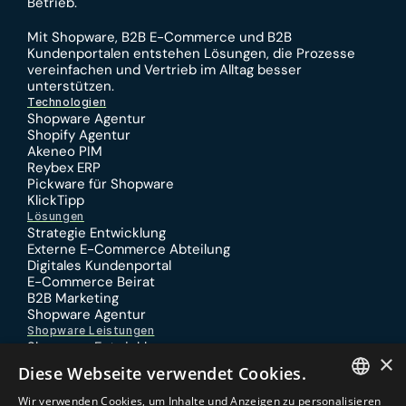
Betrieb.
Mit 
Shopware
, 
B2B E-Commerce
 und 
B2B 
Kundenportalen
 entstehen Lösungen, die Prozesse 
vereinfachen und Vertrieb im Alltag besser 
unterstützen.
Technologien
Shopware Agentur
Shopify Agentur
Akeneo PIM
Reybex ERP
Pickware für Shopware
KlickTipp
Lösungen
Strategie Entwicklung
Externe E-Commerce Abteilung
Digitales Kundenportal
E-Commerce Beirat
B2B Marketing
Shopware Agentur
Shopware Leistungen
Shopware Entwicklung
×
Shopware Performance
Diese Webseite verwendet Cookies.
Shopware Migration
Shopware SEO
Wir verwenden Cookies, um Inhalte und Anzeigen zu personalisieren