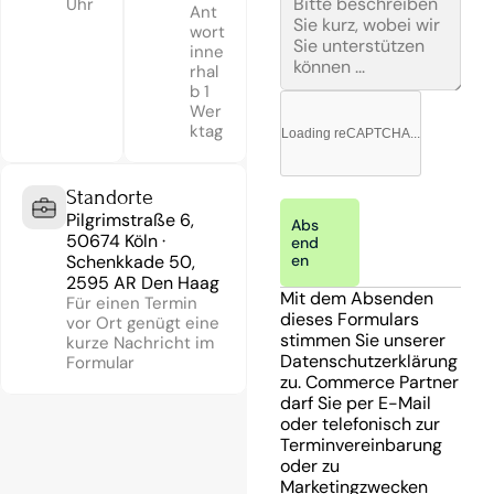
Uhr
Ant
wort 
inne
rhal
b 1 
Wer
ktag
Loading reCAPTCHA...
Standorte
Pilgrimstraße 6, 
Abs
50674 Köln · 
end
Schenkkade 50, 
en
2595 AR Den Haag
Mit dem Absenden 
Für einen Termin 
dieses Formulars 
vor Ort genügt eine 
stimmen Sie unserer 
kurze Nachricht im 
Datenschutzerklärung 
Formular
zu. Commerce Partner 
darf Sie per E-Mail 
oder telefonisch zur 
Terminvereinbarung 
oder zu 
Marketingzwecken 