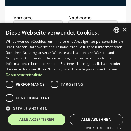
Vorname
Nachname
×
Diese Webseite verwendet Cookies.
Email
Telefonnummer
Wir verwenden Cookies, um Inhalte und Anzeigen zu personalisieren
GERMAN
und unseren Datenverkehr zu analysieren. Wir geben Informationen
über Ihre Nutzung unserer Website auch an unsere Werbe- und
ENGLISH
Analysepartner weiter, die diese möglicherweise mit anderen
Unternehmen
URL
Informationen kombinieren, die Sie ihnen bereitgestellt haben oder
die sie im Rahmen Ihrer Nutzung ihrer Dienste gesammelt haben.
Datenschutzrichtlinie
PERFORMANCE
TARGETING
Ihre Nachricht an uns
FUNKTIONALITÄT
DETAILS ANZEIGEN
ALLE AKZEPTIEREN
ALLE ABLEHNEN
POWERED BY COOKIESCRIPT
Loading reCAPTCHA...