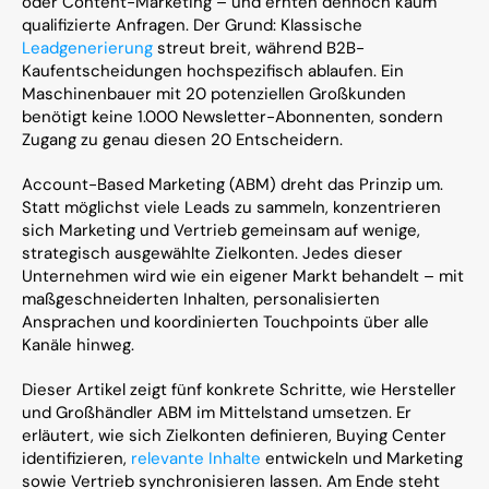
oder Content-Marketing – und ernten dennoch kaum 
qualifizierte Anfragen. Der Grund: Klassische 
Leadgenerierung
 streut breit, während B2B-
Kaufentscheidungen hochspezifisch ablaufen. Ein 
Maschinenbauer mit 20 potenziellen Großkunden 
benötigt keine 1.000 Newsletter-Abonnenten, sondern 
Zugang zu genau diesen 20 Entscheidern.
Account-Based Marketing (ABM) dreht das Prinzip um. 
Statt möglichst viele Leads zu sammeln, konzentrieren 
sich Marketing und Vertrieb gemeinsam auf wenige, 
strategisch ausgewählte Zielkonten. Jedes dieser 
Unternehmen wird wie ein eigener Markt behandelt – mit 
maßgeschneiderten Inhalten, personalisierten 
Ansprachen und koordinierten Touchpoints über alle 
Kanäle hinweg.
Dieser Artikel zeigt fünf konkrete Schritte, wie Hersteller 
und Großhändler ABM im Mittelstand umsetzen. Er 
erläutert, wie sich Zielkonten definieren, Buying Center 
identifizieren, 
relevante Inhalte
 entwickeln und Marketing 
sowie Vertrieb synchronisieren lassen. Am Ende steht 