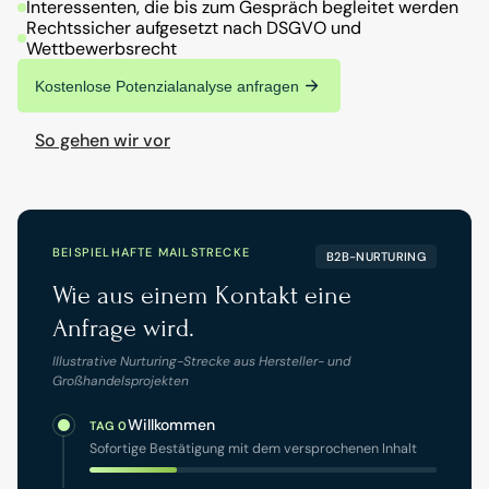
Interessenten, die bis zum Gespräch begleitet werden
Rechtssicher aufgesetzt nach DSGVO und 
Wettbewerbsrecht
Kostenlose Potenzialanalyse anfragen
So gehen wir vor
Unverbindlich.
Ehrlich.
Mit
klarer
Einschätzung,
welches
Potenzial
in
Ihrem
Kontaktbestand
steckt.
BEISPIELHAFTE MAILSTRECKE
B2B-NURTURING
Wie aus einem Kontakt eine
Anfrage wird.
Illustrative Nurturing-Strecke aus Hersteller- und
Großhandelsprojekten
Willkommen
TAG 0
Sofortige Bestätigung mit dem versprochenen Inhalt