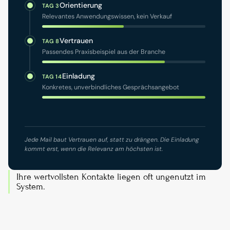
Orientierung
TAG 3
Relevantes Anwendungswissen, kein Verkauf
Vertrauen
TAG 8
Passendes Praxisbeispiel aus der Branche
Einladung
TAG 14
Konkretes, unverbindliches Gesprächsangebot
Jede Mail baut Vertrauen auf, statt zu drängen. Die Einladung
kommt erst, wenn die Relevanz am höchsten ist.
Ihre wertvollsten Kontakte liegen oft ungenutzt im 
System.