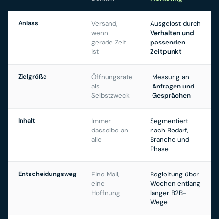
Anlass
Versand,
Ausgelöst durch
wenn
Verhalten und
gerade Zeit
passenden
ist
Zeitpunkt
Zielgröße
Öffnungsrate
Messung an
als
Anfragen und
Selbstzweck
Gesprächen
Inhalt
Immer
Segmentiert
dasselbe an
nach Bedarf,
alle
Branche und
Phase
Entscheidungsweg
Eine Mail,
Begleitung über
eine
Wochen entlang
Hoffnung
langer B2B-
Wege