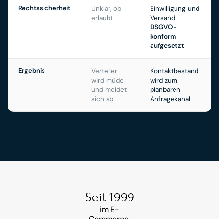
Rechtssicherheit
Unklar, ob
Einwilligung und
erlaubt
Versand
DSGVO-
konform
aufgesetzt
Ergebnis
Verteiler
Kontaktbestand
wird müde
wird zum
und meldet
planbaren
sich ab
Anfragekanal
Seit 1999
im E-
Commerce 