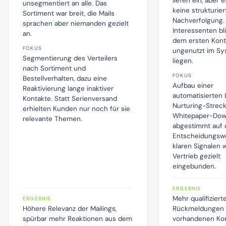
liefen ein, aber 
unsegmentiert an alle. Das
keine strukturier
Sortiment war breit, die Mails
Nachverfolgung.
sprachen aber niemanden gezielt
Interessenten b
an.
dem ersten Kont
FOKUS
ungenutzt im S
Segmentierung des Verteilers
liegen.
nach Sortiment und
FOKUS
Bestellverhalten, dazu eine
Aufbau einer
Reaktivierung lange inaktiver
automatisierten
Kontakte. Statt Serienversand
Nurturing-Strec
erhielten Kunden nur noch für sie
Whitepaper-Dow
relevante Themen.
abgestimmt auf 
Entscheidungswe
klaren Signalen 
Vertrieb gezielt
eingebunden.
ERGEBNIS
Mehr qualifiziert
ERGEBNIS
Höhere Relevanz der Mailings,
Rückmeldungen 
spürbar mehr Reaktionen aus dem
vorhandenen Ko