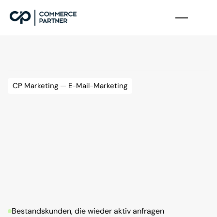
CP Marketing — E-Mail-Marketing
E
-
M
a
i
l
-
M
a
r
k
e
t
i
n
g
A
g
e
n
t
u
r
f
ü
r
B
2
B
-
H
e
r
s
t
e
l
l
e
r
u
n
d
G
r
o
ß
h
ä
n
d
l
e
r
.
Wir
machen
aus
Ihren
Kontakten
einen
planbaren
Vertriebskanal:
mit
Newslettern,
Lead
Nurturing,
Trigger-Mails
und
Marketing
Automation
für
den
B2B-Vertrieb.
DSGVO-konform,
messbar
und
ohne
Verkaufsdruck.
Bestandskunden, die wieder aktiv anfragen