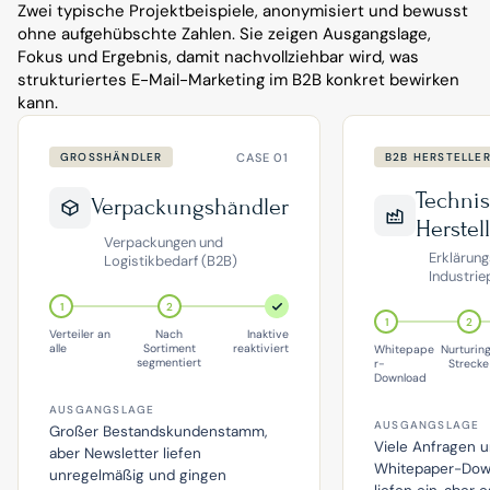
Zwei typische Projektbeispiele, anonymisiert und bewusst 
ohne aufgehübschte Zahlen. Sie zeigen Ausgangslage, 
Fokus und Ergebnis, damit nachvollziehbar wird, was 
strukturiertes E-Mail-Marketing im B2B konkret bewirken 
kann.
CASE 01
GROSSHÄNDLER
B2B HERSTELLE
Techni
Verpackungshändler
Herstel
Verpackungen und
Erklärung
Logistikbedarf (B2B)
Industri
1
2
1
2
Verteiler an
Nach
Inaktive
alle
Sortiment
reaktiviert
Whitepape
Nurturin
segmentiert
r-
Strecke
Download
AUSGANGSLAGE
AUSGANGSLAGE
Großer Bestandskundenstamm,
Viele Anfragen 
aber Newsletter liefen
Whitepaper-Dow
unregelmäßig und gingen