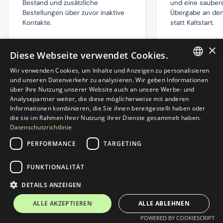
Bestand und zusätzliche
und eine sauber
Bestellungen über zuvor inaktive
Übergabe an den
Kontakte.
statt Kaltstart.
×
Diese Webseite verwendet Cookies.
Wenn Sie möchten, erhalten Sie in der 
Potenzialanalyse auch eine ehrliche Einschätzung, 
Wir verwenden Cookies, um Inhalte und Anzeigen zu personalisieren
welche Art von Ergebnissen aus E-Mail-Marketing 
GERMAN
und unseren Datenverkehr zu analysieren. Wir geben Informationen
in Ihrem Fall realistisch ist.
über Ihre Nutzung unserer Website auch an unsere Werbe- und
ENGLISH
Analysepartner weiter, die diese möglicherweise mit anderen
Informationen kombinieren, die Sie ihnen bereitgestellt haben oder
die sie im Rahmen Ihrer Nutzung ihrer Dienste gesammelt haben.
Datenschutzrichtlinie
PERFORMANCE
TARGETING
FUNKTIONALITÄT
DETAILS ANZEIGEN
ALLE AKZEPTIEREN
ALLE ABLEHNEN
Passende Blogartikel
POWERED BY COOKIESCRIPT