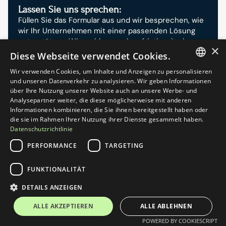
Lassen Sie uns sprechen:
Füllen Sie das Formular aus und wir besprechen, wie 
wir Ihr Unternehmen mit einer passenden Lösung 
unterstützen. Wir melden uns kurzfristig mit einem 
×
konkreten nächsten Schritt.
Diese Webseite verwendet Cookies.
Wir verwenden Cookies, um Inhalte und Anzeigen zu personalisieren
GERMAN
und unseren Datenverkehr zu analysieren. Wir geben Informationen
Telefon
über Ihre Nutzung unserer Website auch an unsere Werbe- und
+49 221 670 56 00
ENGLISH
Analysepartner weiter, die diese möglicherweise mit anderen
Mo–Fr, 9–18 Uhr
Informationen kombinieren, die Sie ihnen bereitgestellt haben oder
die sie im Rahmen Ihrer Nutzung ihrer Dienste gesammelt haben.
Datenschutzrichtlinie
E-Mail
hallo@commerce-partner.com
PERFORMANCE
TARGETING
Antwort innerhalb 1 Werktag
FUNKTIONALITÄT
Standorte
DETAILS ANZEIGEN
Pilgrimstraße 6, 50674 Köln · Schenkkade 50, 
2595 AR Den Haag
ALLE AKZEPTIEREN
ALLE ABLEHNEN
Für einen Termin vor Ort genügt eine kurze 
Nachricht im Formular
POWERED BY COOKIESCRIPT