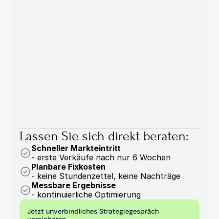
Preise & Prozesse
22.07.2026
Manuelle Auftragserfassung im B2B: 4 
Prozesse, die Sie jetzt automatisieren 
sollten
53,6 % der Einkäufer versinken in manueller 
Arbeit: vier Prozesse der Auftragserfassung, die 
Sie jetzt automatisieren sollten.
6 Min.
Marcel Woywodt
Lassen Sie sich direkt beraten:
Schneller Markteintritt
- erste Verkäufe nach nur 6 Wochen
Planbare Fixkosten
- keine Stundenzettel, keine Nachträge
Messbare Ergebnisse
- kontinuierliche Optimierung
Jetzt unverbindliches Strategiegespräch 