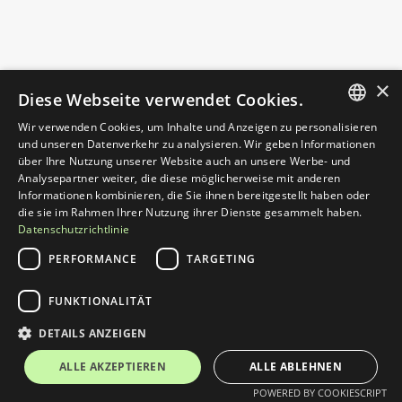
Beschreibungstext für diesen Blogbeitrag. Das hier 
ist ein Beschreibungstext für diesen Blogbeitrag.
6 min
Holger Lentz
×
Diese Webseite verwendet Cookies.
Wir verwenden Cookies, um Inhalte und Anzeigen zu personalisieren
GERMAN
und unseren Datenverkehr zu analysieren. Wir geben Informationen
über Ihre Nutzung unserer Website auch an unsere Werbe- und
ENGLISH
Analysepartner weiter, die diese möglicherweise mit anderen
Informationen kombinieren, die Sie ihnen bereitgestellt haben oder
die sie im Rahmen Ihrer Nutzung ihrer Dienste gesammelt haben.
Datenschutzrichtlinie
Kategorie
10.06.2026
PERFORMANCE
TARGETING
Shopware B2B Suite läuft aus: 4 Schritte, 
um Ihre Preislogik auf B2B Components zu 
FUNKTIONALITÄT
retten
DETAILS ANZEIGEN
Das hier ifür diesen Blogbeitrag.Das hier ist ein 
Beschreibungstext für diesen Blogbeitrag. Das hier 
ALLE AKZEPTIEREN
ALLE ABLEHNEN
ist ein Beschreibungstext für diesen Blogbeitrag.
6 min
Holger Lentz
POWERED BY COOKIESCRIPT