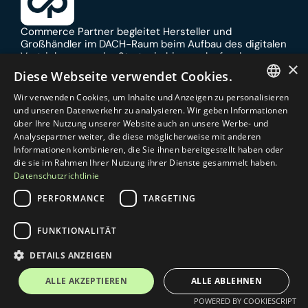
Commerce Partner begleitet Hersteller und 
Großhändler im DACH-Raum beim Aufbau des digitalen 
Vertriebs – von der Strategie bis zum laufenden 
×
Betrieb.
Diese Webseite verwendet Cookies.
Mit 
Shopware
, 
B2B E-Commerce
 und 
B2B 
Wir verwenden Cookies, um Inhalte und Anzeigen zu personalisieren
Kundenportalen
 entstehen Lösungen, die Prozesse 
GERMAN
und unseren Datenverkehr zu analysieren. Wir geben Informationen
vereinfachen und Vertrieb im Alltag besser 
über Ihre Nutzung unserer Website auch an unsere Werbe- und
ENGLISH
unterstützen.
Analysepartner weiter, die diese möglicherweise mit anderen
Technologien
Informationen kombinieren, die Sie ihnen bereitgestellt haben oder
Shopware Agentur
die sie im Rahmen Ihrer Nutzung ihrer Dienste gesammelt haben.
Shopify Agentur
Datenschutzrichtlinie
Akeneo PIM
Reybex ERP
PERFORMANCE
TARGETING
Pickware für Shopware
KlickTipp
FUNKTIONALITÄT
Lösungen
Strategie Entwicklung
Externe E-Commerce Abteilung
DETAILS ANZEIGEN
Digitales Kundenportal
E-Commerce Beirat
ALLE AKZEPTIEREN
ALLE ABLEHNEN
B2B Marketing
POWERED BY COOKIESCRIPT
Shopware Agentur