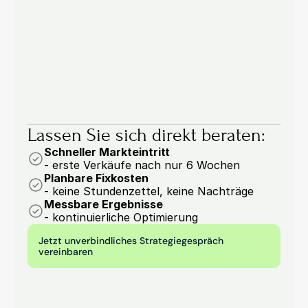
53,6 % der Einkäufer versinken in manueller 
Arbeit: vier Prozesse der Auftragserfassung, die 
Sie jetzt automatisieren sollten.
6 Min.
Marcel Woywodt
Lassen Sie sich direkt beraten:
Schneller Markteintritt
- erste Verkäufe nach nur 6 Wochen
Planbare Fixkosten
- keine Stundenzettel, keine Nachträge
Messbare Ergebnisse
- kontinuierliche Optimierung
Jetzt unverbindliches Strategiegespräch 
vereinbaren