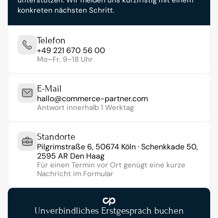
unterstützen. Wir melden uns kurzfristig mit einem 
konkreten nächsten Schritt.
Telefon
+49 221 670 56 00
Mo–Fr, 9–18 Uhr
E-Mail
hallo@commerce-partner.com
Antwort innerhalb 1 Werktag
Standorte
Pilgrimstraße 6, 50674 Köln · Schenkkade 50, 
2595 AR Den Haag
Für einen Termin vor Ort genügt eine kurze 
Nachricht im Formular
Unverbindliches Erstgespräch buchen