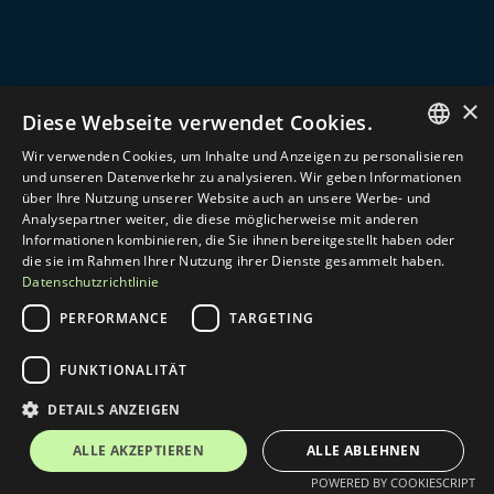
×
Diese Webseite verwendet Cookies.
Wir verwenden Cookies, um Inhalte und Anzeigen zu personalisieren
GERMAN
Commerce Partner begleitet Hersteller und 
und unseren Datenverkehr zu analysieren. Wir geben Informationen
Großhändler im DACH-Raum beim Aufbau des digitalen 
über Ihre Nutzung unserer Website auch an unsere Werbe- und
ENGLISH
Vertriebs – von der Strategie bis zum laufenden 
Analysepartner weiter, die diese möglicherweise mit anderen
Betrieb.
Informationen kombinieren, die Sie ihnen bereitgestellt haben oder
die sie im Rahmen Ihrer Nutzung ihrer Dienste gesammelt haben.
Mit 
Shopware
, 
B2B E-Commerce
 und 
B2B 
Datenschutzrichtlinie
Kundenportalen
 entstehen Lösungen, die Prozesse 
vereinfachen und Vertrieb im Alltag besser 
PERFORMANCE
TARGETING
unterstützen.
Technologien
FUNKTIONALITÄT
Shopware Agentur
Shopify Agentur
DETAILS ANZEIGEN
Akeneo PIM
Reybex ERP
ALLE AKZEPTIEREN
ALLE ABLEHNEN
Pickware für Shopware
KlickTipp
POWERED BY COOKIESCRIPT
Lösungen